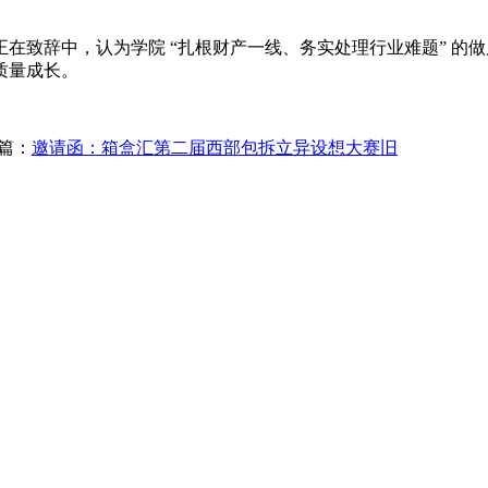
辞中，认为学院 “扎根财产一线、务实处理行业难题” 的做风
质量成长。
篇：
邀请函：箱盒汇第二届西部包拆立异设想大赛旧