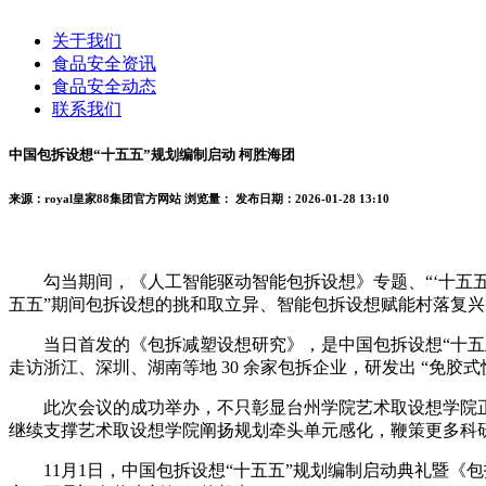
关于我们
食品安全资讯
食品安全动态
联系我们
中国包拆设想“十五五”规划编制启动 柯胜海团
来源：royal皇家88集团官方网站
浏览量：
发布日期：2026-01-28 13:10
勾当期间，《人工智能驱动智能包拆设想》专题、“‘十五五’ 
五五”期间包拆设想的挑和取立异、智能包拆设想赋能村落复
当日首发的《包拆减塑设想研究》，是中国包拆设想“十五五
走访浙江、深圳、湖南等地 30 余家包拆企业，研发出 “免胶
此次会议的成功举办，不只彰显台州学院艺术取设想学院正
继续支撑艺术取设想学院阐扬规划牵头单元感化，鞭策更多科研从 
11月1日，中国包拆设想“十五五”规划编制启动典礼暨《包