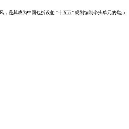
，是其成为中国包拆设想 “十五五” 规划编制牵头单元的焦点