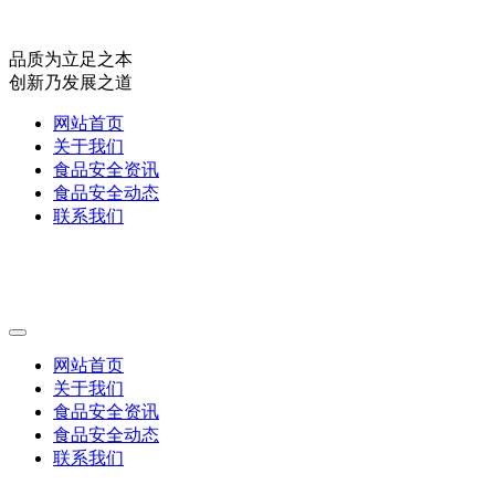
品质为立足之本
创新乃发展之道
网站首页
关于我们
食品安全资讯
食品安全动态
联系我们
网站首页
关于我们
食品安全资讯
食品安全动态
联系我们