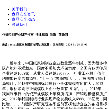
关于我们
食品安全资讯
食品安全动态
联系我们
包拆印刷行业财产指南_行业指南_前瞻 - 前瞻网
来源：royal皇家88集团官方网站
浏览量：
发布日期：2026-01-28 13:09
近年来，中国纸浆制制业企业数量逐年削减，因为很多掉
队产能的不竭裁减，国度不竭加大环保力度，全国有各类印刷
企业跨越10万家，从业人员跨越380万人，行业工业总产值年
均增加速度跨越15%。“十一五”末我国印。。。按照国度统计
局统计，2013年中国烟标印刷行业全体规模有所扩大，2013
年，烟标印刷行业规模以上企业数量有191家。。。2012年，
我国制纸行业的资产规模较上年有所增加，产销规模也有所扩
大。2012年我国制纸行业实现产物发卖收入6888。06亿元，同
比增。。。前瞻财产研究院连系当前瓦楞包拆企业的各项目标