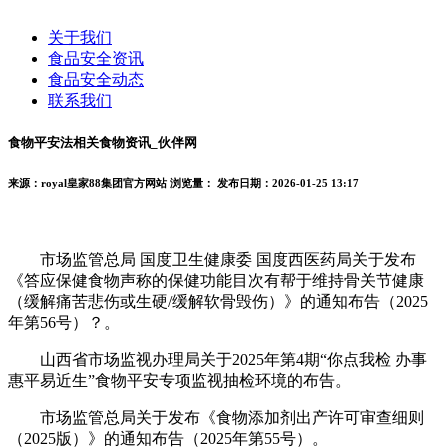
关于我们
食品安全资讯
食品安全动态
联系我们
食物平安法相关食物资讯_伙伴网
来源：royal皇家88集团官方网站
浏览量：
发布日期：2026-01-25 13:17
市场监管总局 国度卫生健康委 国度西医药局关于发布
《答应保健食物声称的保健功能目次有帮于维持骨关节健康
（缓解痛苦悲伤或生硬/缓解软骨毁伤）》的通知布告（2025
年第56号）？。
山西省市场监视办理局关于2025年第4期“你点我检 办事
惠平易近生”食物平安专项监视抽检环境的布告。
市场监管总局关于发布《食物添加剂出产许可审查细则
（2025版）》的通知布告（2025年第55号）。