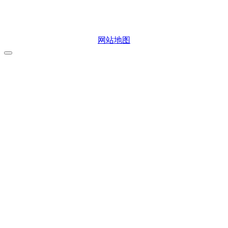
微信二维码
网站地图