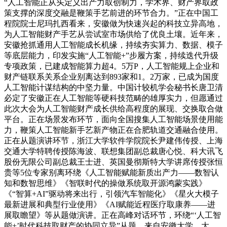
“人工智能正从头定义出产力取创制力，学术界、财产界取政
策支撑的深度交融是鞭策手艺前进的环节合力。”正在中国工
程院院士尼玛扎西看来，安徽做为快速兴起的科技立异高地，
为人工智能财产手艺从尝试室市场供给了优良土壤。近年来，
安徽抢抓通用人工智能成长机缘，持续夯实算力、数据、模子
等底层能力，印发实施“人工智能+”步履方案，持续迭代升级
专项政策，已建成智能算力超4。5万P，人工智能规上企业和
财产链联系关系企业别离达到893家和1。2万家，已成为国度
人工智能计谋结构的中坚力量。中国计较机学会秘书长唐卫清
必定了安徽正在人工智能等硬科技范畴的雄厚实力，但愿通过
此次大会为人工智能财产成长供给高程度的展现、交换取合做
平台。正在场景发布环节，面向全国搜集人工智能场景使用能
力，鞭策人工智能新手艺新产物正在合肥轨道交通融合使用。
正在从题演讲环节，浙江大学软件学院院长尹建伟传授、上海
交通大学特聘传授陈海波、联想集团副总裁唐心悦、科大讯飞
股份无限公司副总裁王士进、英国曼彻斯特大学讲席传授张恒
贵等5位专家别离环绕《人工智能赋能新质出产力——数智认
知和数智思维》《智联时代的操做系统取开源鸿蒙实践》
《“智算+AI”驱动将来出行，引领汽车智能化》《星火大模子
最新进展和典型行业使用》《AI赋能近程医疗取康养——进
展取瞻望》等从题做演讲。正在高峰对话环节，环绕“‘人工智
能+’时代科技取财产的协同立异”从题，来自安徽大学、大