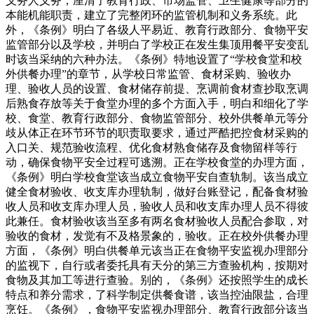
义务人义务，厘清了教育行政、市场监管、卫生健康等部分的
本能机能职责，建立了完整闭环的监管机制和义务系统。此
外，《条例》明白了各级人平易近、教育行政部分、食物平安
监管部分以及学校，并明白了学校正在发生集顶用餐平安变乱
时该当采纳的六种办法。《条例》特地设置了“学校食堂和校
外供餐办理”的章节，从学校日常监管、食材采购、验收办
理、验收人员的设置、食材储存前提、烹调前食材查抄取烹调
后熟食存放等关于食堂办理的多个方面入手，明白和细化了学
校、食堂、教育行政部分、食物监管部分、校外供餐单元等分
歧从体正在环节环节的职责取要求，通过严酷把控食材采购的
入口关、规范验收流程、优化食材熟食储存及食物留样等行
动，确保食物平安全过程可逃溯。正在学校食堂的办理方面，
《条例》明白学校食堂该当成立食物平安自查轨制。该当成立
健全食材验收、收支库办理轨制，做好台账登记，配备食材验
收人员和收支库办理人员，验收人员和收支库办理人员不得彼
此兼任。食材验收该当至多有两名食材验收人员配合参取，对
验收的食材，发觉有不及格景象的，验收。正在校外供餐办理
方面，《条例》明白供餐单元该当正在食物平安监视办理部分
的监视下，自行或者委托具有天分的第三方查验机构，按期对
食物及其加工等进行查验。别的，《条例》还按照学生的成长
特点和养分需求，了科学制定供餐食谱，该当控油限盐，合理
烹饪。《条例》，食物平安监视办理部分、教育行政部分该当