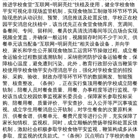
推进学校食堂“互联网+明厨亮灶”扶植及使用，健全学校食物
平安可视化非现场监管机制，实现食物加工制做等环节环节风
险现患的从动识别、预警、消息推送及处置反馈。学校正在校
园平安消息化扶植中，该当优先正在食堂食物库房、烹调间、
备餐间、专间、留样间、餐具饮具清洗消毒间等沉点场合实现
视频全笼盖，并确保一般运转，视频留存时间不少于30天。供
餐单元该当配备“互联网+明厨亮灶”相关设备设备，并向学
校、家长和学生公开展现食物加工运营环节操做过程。成立餐
食运输全过程数据逃溯轨制，采纳密闭防护设备运输餐食，保
障核心温度，避免遭到污染。此外，教育行政部分该当鞭策学
校使用学校食物平安办理消息平台，强化对学校食堂的招投
标、采购、验收、财政办理等环节环节的数据阐发、智能预
警、核查整改。《条例》，正在实行集顶用餐的学校成立陪餐
轨制，陪餐人员对餐食质量、用餐、办事程度等进行监视。学
校该当成立校园炊事监视家长委员会，保障家长参取投标采
购、陪餐用餐、质量评价、平安查抄、出入公开等严沉事项监
视。成立学生用餐消息公开轨制，对学生餐食的次要原料来
历、供餐食谱、供餐单元、餐费尺度等进行公开，充实保障了
家长知情权、监视权。同时，成立顺畅的赞扬举报和处置反馈
机制，激励社会积极参取学校食物平安监视，鞭策构成多从体
参取、度监视的优良款式。“《条例》沉点明白了学校的食物