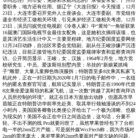
华同志任广州市委；免除郭永航同志的广东省委常委、广州市
委职务，地方还有任用。据辽宁《大连日报》今天报道，12月
23日，大连市委召开党外人士座谈会。大连市委副、市党组传
递全市经济工做相关环境，引见来岁经济工做相关考虑。12月
23日，演员闫妮凭仗电视剧《冷巷人家》中“黄玲”一角斩获第
16届澳门国际电视节金最佳女配角，这是她初次摘得该项，也
是其演艺生活生计中又一主要里程碑。地方纪委国度监委网坐
12月24日动静，自治区常委会党组副、副从任王峻涉嫌严沉违
纪违法，目前正接管地方纪委国度监委规律审查和监察查询拜
访。公开简历显示，王峻，女，汉族，1964年2月生，地方党
校研究生，中员。爱泼斯坦别墅内景：吊挂的“新娘紧抓绳
子”雕塑、大量儿童脚色饰演服拆；特朗普至多8次乘其私家飞
机此外，正在一封日期为2020年1月7日的电子邮件中，一名纽
约的匿名查察官写道，航班记实显示，特朗普正在1990年代曾
8次乘坐爱泼斯坦的私家飞机，这一次数“跨越了其时查询拜访
人员所控制的环境”。就正在日本方面放出动静，但愿高市早
苗能正在特朗普访华前率先赴美、取其举行领袖漫谈的不到24
小时内，美国国务卿鲁比奥便公开给出了一个极为清晰、也极
为现实的！美国不会正在中日之间选边坐，这句话，分量不
轻。不出不测的线 Pro就要问世了，虽然苹果曾经包下了台积
电一半的2nm芯片产能，可是据外媒WccFtech称，因为市场对
2nm的需求庞大，来岁苹果的2nm也要面对产能欠缺的问题。