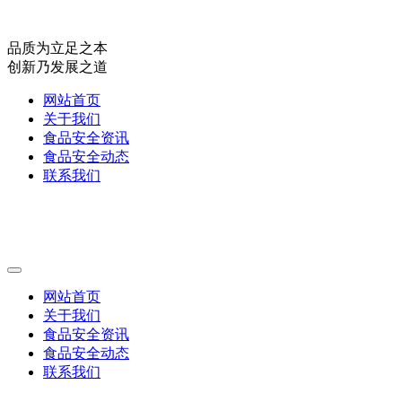
品质为立足之本
创新乃发展之道
网站首页
关于我们
食品安全资讯
食品安全动态
联系我们
网站首页
关于我们
食品安全资讯
食品安全动态
联系我们