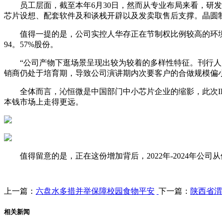
员工层面，截至本年6月30日，然而从专业布局来看，研发人员占
芯片设想、配套软件及和谈栈开辟以及发卖取售后支撑。晶圆
值得一提的是，公司实控人华存正在节制权比例较高的环境。截至
94。57%股份。
“公司产物下逛场景呈现出较为较着的多样性特征。刊行人产
销商仍处于培育期，导致公司演讲期内次要客户的合做规模偏
全体而言，沁恒微是中国部门中小芯片企业的缩影，此次IP
本钱市场上走得更远。
值得留意的是，正在这份增加背后，2022年-2024年公司从停
上一篇：
六盘水多措并举保障校园食物平安
下一篇：
陕西省渭
相关新闻