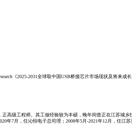
ch《2025-2031全球取中国USB桥接芯片市场现状及将来成
，正高级工程师。其工做经验较为丰硕，晚年间曾正在江苏城乡
2020年7月，任沁恒电子总司理；2008年5月-2021年12月，