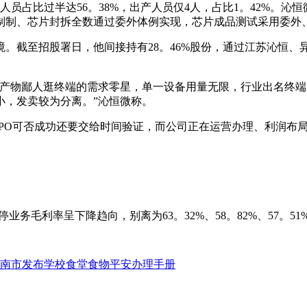
比过半达56。38%，出产人员仅4人，占比1。42%。沁恒微全
制制、芯片封拆全数通过委外体例实现，芯片成品测试采用委外
招股署日，他间接持有28。46%股份，通过江苏沁恒、异或合
物鄙人逛终端的需求零星，单一设备用量无限，行业出名终端
小，发卖较为分离。”沁恒微称。
O可否成功还要交给时间验证，而公司正在运营办理、利润布局
业务毛利率呈下降趋向，别离为63。32%、58。82%、57。51
南市发布学校食堂食物平安办理手册