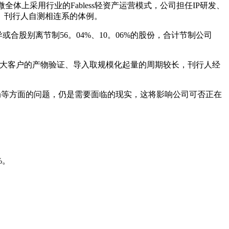
体上采用行业的Fabless轻资产运营模式，公司担任IP研发、
、刊行人自测相连系的体例。
股别离节制56。04%、10。06%的股份，合计节制公司
大客户的产物验证、导入取规模化起量的周期较长，刊行人经
等方面的问题，仍是需要面临的现实，这将影响公司可否正在
%。