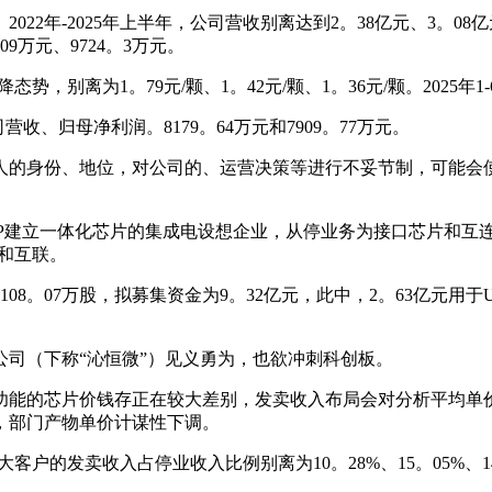
-2025年上半年，公司营收别离达到2。38亿元、3。08亿元和3
09万元、9724。3万元。
，别离为1。79元/颗、1。42元/颗、1。36元/颗。2025年1-
收、归母净利润。8179。64万元和7909。77万元。
的身份、地位，对公司的、运营决策等进行不妥节制，可能会使
IP建立一体化芯片的集成电设想企业，从停业务为接口芯片和互
和互联。
。07万股，拟募集资金为9。32亿元，此中，2。63亿元用于
（下称“沁恒微”）见义勇为，也欲冲刺科创板。
的芯片价钱存正在较大差别，发卖收入布局会对分析平均单价
，部门产物单价计谋性下调。
客户的发卖收入占停业收入比例别离为10。28%、15。05%、14。