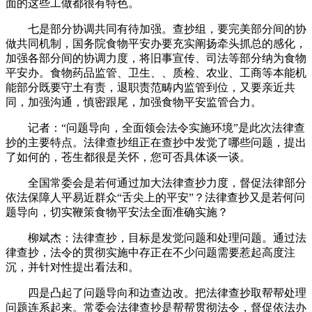
面的这些工做都很有特色。
七是部分协调共同有待加强。查抄组，要完美部分间的协
做共同机制，国务院食物平安办要充实阐扬牵头抓总的感化，
加强各部分间的协调力度，将旧事宣传、司法等部分纳为食物
平安办。食物药品监管、卫生、、质检、农业、工商等本能机
能部分既要守土有责，退职责范畴内监管到位，又要亲近共
同，加强沟通，慎密跟尾，加强食物平安监管合力。
记者：“问题导向，全面领会法令实施环境”是此次法律查
抄的主要特点。法律查抄组正在查抄中发觉了哪些问题，提出
了如何的，苍生都很是关怀，您可否具体谈一谈。
全国常委会是若何通过加大法律查抄力度，督促法律部分
依法保障人平易近群众“舌尖上的平安”？法律查抄又是若何问
题导向，切实鞭策食物平安法全面准确实施？
柳斌杰：法律查抄，目标是发觉问题和处理问题。通过法
律查抄，法令的贯彻实施中存正在不少问题需要惹起高度注
沉，并针对性提出看法和。
四是凸起了问题导向和边查边改。把法律查抄取帮帮处理
问题连系起来。常委会法律查抄是帮帮贯彻法令，督促依法办