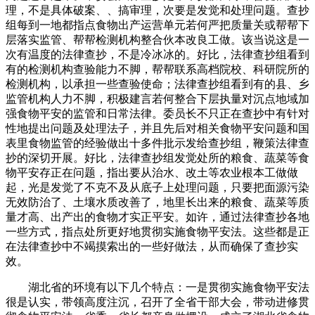
理，不是具体破案、、搞审理，次要是发觉和处理问题。查抄
组每到一地都指点食物出产运营单元若何严把质量关或帮帮下
层落实监管、帮帮检测机构整合伙本改良工做。该当说这是一
次有温度的法律查抄，不是冷冰冰的。好比，法律查抄组看到
有的检测机构查验能力不脚，帮帮联系高档院校、科研院所的
检测机构，以承担一些查验使命；法律查抄组看到有的县、乡
监管机构人力不脚，积极建言若何整合下层执量对沉点地域加
强食物平安的监管和日常法律。委员长不只正在查抄中有针对
性地提出问题及处理法子，并且先后对相关食物平安问题和国
表里食物监管的经验做出十多件批示发给查抄组，鞭策法律查
抄的深切开展。好比，法律查抄组发觉处所的粮食、蔬菜等食
物平安存正在问题，指出要从治水、改土等农业根本工做做
起，光是发觉了不克不及从底子上处理问题，只要把面源污染
无效防治了、土壤水质改善了，地里长出来的粮食、蔬菜等质
量才高、出产出的食物才实正平安。如许，通过法律查抄各地
一些方式，指点处所更好地贯彻实施食物平安法。这些都是正
在法律查抄中不竭摸索出的一些好做法，从而确保了查抄实
效。
湖北省的环境有以下几个特点：一是贯彻实施食物平安法
很是认实，带领高度注沉，召开了全省干部大会，带动进修贯