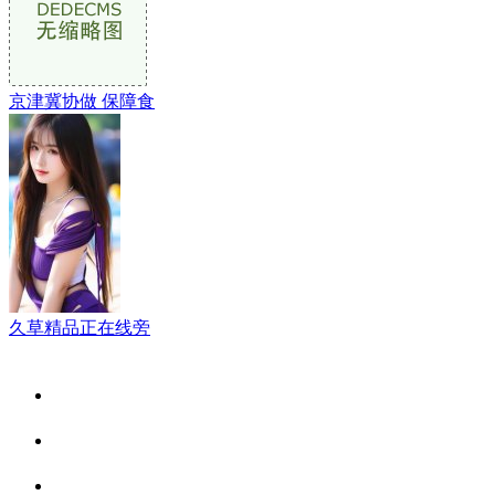
京津冀协做 保障食
久草精品正在线旁
关于我们
食品安全资讯
食品安全动态