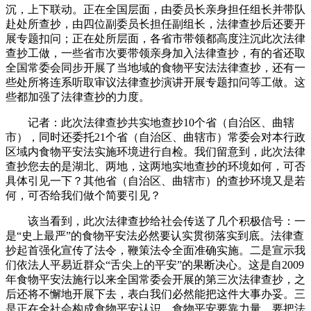
沉，上下联动。正在全国层面，由委员长亲身担任组长并带队
赴处所查抄，由四位副委员长担任副组长，法律查抄后还要开
展专题扣问；正在处所层面，各省市带领都高度注沉此次法律
查抄工做，一些省市次要带领亲身加入法律查抄，有的省还取
全国常委会同步开展了当地域的食物平安法法律查抄，还有一
些处所将连系听取审议法律查抄演讲开展专题扣问等工做。这
些都加强了法律查抄的力度。
记者：此次法律查抄共实地查抄10个省（自治区、曲辖
市），同时还委托21个省（自治区、曲辖市）常委会对本行政
区域内食物平安法实施环境进行自检。我们留意到，此次法律
查抄您去的是湖北、两地，这两地实地查抄的环境如何，可否
具体引见一下？其他省（自治区、曲辖市）的查抄环境又是若
何，可否给我们做个简要引见？
该当看到，此次法律查抄给社会传送了几个积极信号：一
是“史上最严”的食物平安法必然要认实贯彻落实到底。法律查
抄起首强化宣传了法令，鞭策法令全面准确实施。二是宣示我
们依法人平易近群众“舌尖上的平安”的果断决心。这是自2009
年食物平安法施行以来全国常委会开展的第三次法律查抄，之
后还将不懈地开展下去，表白我们必然能把这件大事办妥。三
是正在全社会构成食物平安认识，食物平安要靠力量。要把法