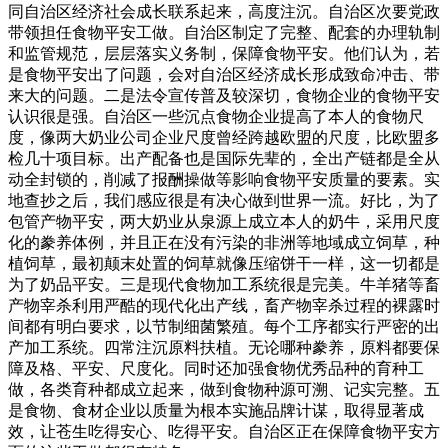
同自治区经济社会成长联系起来，高度注沉。自治区次要党政
带领担任食物平安工做。自治区制定了完整、配套的办理轨制
和监管规范，层层落实义务制，保障食物平安。他们认为，若
是食物平安出了问题，会对自治区经济成长形成致命冲击、带
来大的问题。二是法令宣传普及较深切，食物企业的食物平安
认识很是强。自治区一些沉点食物企业提高了本人的食物尺
度，像两大奶业公司企业尺度曾经跨越欧盟的尺度，比欧盟多
检几十项目标。出产配备也是国际先辈的，全出产链都是全从
动全封锁的，削减了报酬操做等影响食物平安质量的要素。实
地查抄之后，我们感应很是有决心做到世界一流。好比，为了
包管产物平安，两大奶业从泉源上成立本人的奶牛，采用尺度
化的豢养体例，并且正在没有污染的非洲等地域成立饲草，种
植饲草，最初颠末处置的饲草就像压缩饼干一样，这一切都是
为了奶品平安。三是现代食物加工系统很是完美。牛羊猪等畜
产物宰杀利用严酷的现代化出产线，畜产物宰杀过程的裸露时
间都有明白要求，以节制细菌繁殖。每个工序都实行严密的出
产加工系统。四常注沉原料扶植。无论哪种豢养，原料都要保
障及格、平安、尺度化。同时还加强食物优秀品种的育种工
做，各类育种都成立起来，做到食物种源可溯、记实完整。五
是食物、食材企业以质量为根本实施品牌计谋，取得显著成
效，让苍生吃得安心、吃得平安。自治区正在保障食物平安方