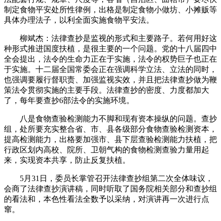
制定食物平安处所性律例，出格是制定食物小做坊、小摊贩等
具体办理法子，以利全面实施食物平安法。
柳斌杰：法律查抄是监视的形式和主要路子。若何用好这
种形式推进国度扶植，是很主要的一个问题。党的十八届四中
全会提出，法令的生命力正在于实施，法令的权势巨子也正在
于实施。十二届全国常委会正在强调科学立法、立法的同时，
也强调要履行督职责、加强监视实效，并且把法律查抄做为鞭
策法令贯彻实施的主要手段。法律查抄的密度、力度都加大
了，每年要查抄6部法令的实施环境。
八是食物查验检测能力不脚和现有资本操纵的问题。查抄
组，处所要充实整合省、市、县各级部分食物查验检测资本，
提高检测能力，出格要加强市、县下层查验检测能力扶植，把
行政区划内高校、院所、卫朝气构的食物检测查验力量用起
来，实现资本共享，防止反复扶植。
5月31日，委员长掌管召开法律查抄组第二次全体味议，
会商了法律查抄演讲稿，同时听取了国务院相关部分和查抄组
的看法和，本色性看法全数予以采纳，对演讲再一次进行点
窜。