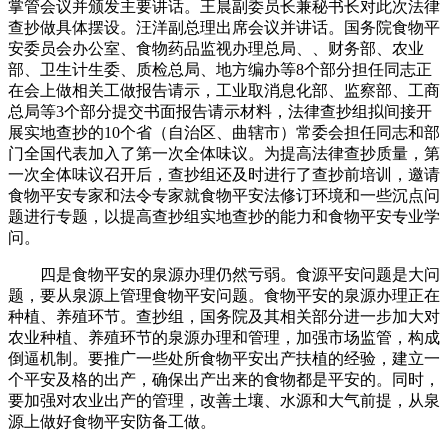
掌管会议并颁发主要讲话。王晨副委员长兼秘书长对此次法律
查抄做具体摆设。汪洋副总理出席会议并讲话。国务院食物平
安委员会办公室、食物药品监视办理总局、、财务部、农业
部、卫生计生委、质检总局、地方编办等8个部分担任同志正
在会上做相关工做报告请示，工业取消息化部、监察部、工商
总局等3个部分提交书面报告请示材料，法律查抄组拟间接开
展实地查抄的10个省（自治区、曲辖市）常委会担任同志和部
门全国代表加入了第一次全体味议。为提高法律查抄质量，第
一次全体味议召开后，查抄组还及时进行了查抄前培训，邀请
食物平安专家和法令专家就食物平安法修订环境和一些沉点问
题进行专题，以提高查抄组实地查抄的能力和食物平安专业学
问。
四是食物平安的泉源办理仍然亏弱。食源平安问题是大问
题，要从泉源上管理食物平安问题。食物平安的泉源办理正在
种植、养殖环节。查抄组，国务院及其相关部分进一步加大对
农业种植、养殖环节的泉源办理和管理，加强市场监管，构成
倒逼机制。要推广一些处所食物平安出产扶植的经验，建立一
个平安及格的出产，确保出产出来的食物都是平安的。同时，
要加强对农业出产的管理，改善土壤、水源和大气前提，从泉
源上做好食物平安防备工做。