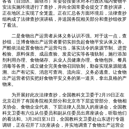
各省（自治区、曲辖市）常委会按要求对本行政区域内食物平
安法实施环境进行了查抄，并向全国常委会提交了查抄演讲，
正在地区上实现了全笼盖。正在汇总各方面环境后，法律查抄
组构成了法律查抄演讲稿，并送国务院相关部分和查抄组收罗
了看法。
二是食物出产运营者从体义务认识不强。对于这一点，查
抄组，泛博食物出产运营者要切实担负起食物平安从体义务。
严酷依法处置食物出产运营勾当，落实法令的泉源节制、进货
检验、原料保质、成品查验、发卖记实等各项轨制，施行添加
剂利用办理、食物储存、从业人员健康办理、食物包拆、餐具
消毒等各类，成立健全完美食物召回轨制，勤奋实现泉源能逃
溯、出产有记实、消息可查询、流向应、义务必逃查。让食物
出产运营者切实把好食物平安义务的第一道关，拿出及格的产
物来。
为开展好此次法律查抄，全国教科文卫委于2月19日正在
北京召开了有国务院相关部分和北京市下层监管部分、食物相
关协会、食物企业代表、下层法律人员加入的座谈会，全国教
科文卫委有六位从任委员和副从任委员出席座谈会，听取他们
的看法和。3月28日至31日，全国教科文卫委赴山东进行专题
调研，正在召开了3次座谈会，并实地调查了食物出产运营企