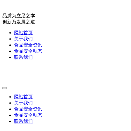
品质为立足之本
创新乃发展之道
网站首页
关于我们
食品安全资讯
食品安全动态
联系我们
网站首页
关于我们
食品安全资讯
食品安全动态
联系我们