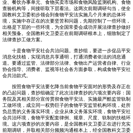
业、餐饮办事单元、食物买卖市场和食物风险监测机构、食物
查验机构等，间接听取下层看法。这两次前期调研勾当，使全
国教科文卫委初步领会到食物平安法实施几个月来的总体环
境，实施中存正在的次要坚苦和问题，先期控制了一些环境，
出格是下层的一些环境，为全国常委会成功开展法律查抄做好
相关预备。全国教科文卫委正在前期调研根本上，细致制定了
法律查抄工做方案。
十是食物平安社会共治问题。查抄组，要进一步促品平安
消息化扶植，实现消息共享通明，打通消费者依法的消息通
道。要通过监管、法律部分法律、食物出产运营者自律、行业
协会指导、消费者、监视等社会各方面参取，构成食物平安社
会共治款式。
按照食物平安法要乞降当前食物平安面对的形势及存正在
的凸起问题，查抄组确定了此次法律查抄的六项次要内容：国
务院及其相关部分宣传贯彻食物平安法、实施最严酷监管轨制
工做环境，成立同一权势巨子的食物平安监管机构环境，处所
负总责的义务落实环境，企业从体义务落实环境，食物平安社
会共治环境，食物平安配套律例、规章、尺度、轨制的扶植环
境。这六项查抄的次要内容，是全国教科文卫委正在进行充实
前期调研，并取相关部分频频沟通根本上，经全国教科文卫委