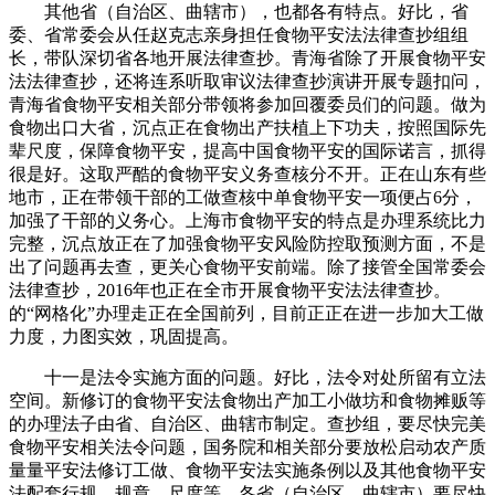
其他省（自治区、曲辖市），也都各有特点。好比，省
委、省常委会从任赵克志亲身担任食物平安法法律查抄组组
长，带队深切省各地开展法律查抄。青海省除了开展食物平安
法法律查抄，还将连系听取审议法律查抄演讲开展专题扣问，
青海省食物平安相关部分带领将参加回覆委员们的问题。做为
食物出口大省，沉点正在食物出产扶植上下功夫，按照国际先
辈尺度，保障食物平安，提高中国食物平安的国际诺言，抓得
很是好。这取严酷的食物平安义务查核分不开。正在山东有些
地市，正在带领干部的工做查核中单食物平安一项便占6分，
加强了干部的义务心。上海市食物平安的特点是办理系统比力
完整，沉点放正在了加强食物平安风险防控取预测方面，不是
出了问题再去查，更关心食物平安前端。除了接管全国常委会
法律查抄，2016年也正在全市开展食物平安法法律查抄。
的“网格化”办理走正在全国前列，目前正正在进一步加大工做
力度，力图实效，巩固提高。
十一是法令实施方面的问题。好比，法令对处所留有立法
空间。新修订的食物平安法食物出产加工小做坊和食物摊贩等
的办理法子由省、自治区、曲辖市制定。查抄组，要尽快完美
食物平安相关法令问题，国务院和相关部分要放松启动农产质
量量平安法修订工做、食物平安法实施条例以及其他食物平安
法配套行规、规章、尺度等，各省（自治区、曲辖市）要尽快