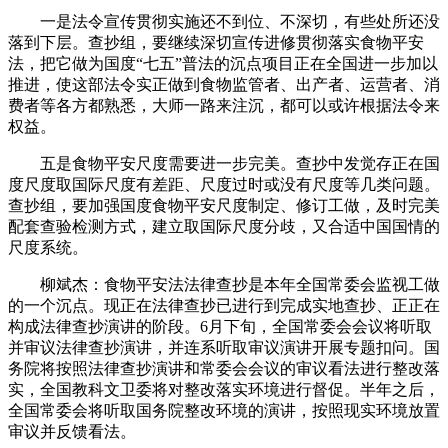
一是法令宣传贯彻实施还不到位、不深切，有些处所还没
落到下层。查抄组，要继续深切宣传进修贯彻落实食物平安
法，把它做为国度“七五”普法的沉点项目正在全国进一步加以
推进，使这部法令实正做到食物监管者、出产者、运营者、消
费者等各方都熟悉，大师一路来注沉，都可以或许根据法令来
权益。
五是食物平安尺度需要进一步完美。查抄中发觉存正在国
度尺度取国际尺度有差距、尺度过时或没有尺度等几类问题。
查抄组，要加强国度食物平安尺度制定、修订工做，及时完美
配套查验检测方式，建立取国际尺度分歧，又合适中国国情的
尺度系统。
柳斌杰：食物平安法法律查抄是本年全国常委会监视工做
的一个沉点。现正在法律查抄已进行到完成实地查抄、正正在
构成法律查抄演讲的阶段。6月下旬，全国常委会会议将听取
并审议法律查抄演讲，并连系听取审议演讲开展专题扣问。国
务院将按照法律查抄演讲和常委会会议的审议看法进行整改落
实，全国教科文卫委将对整改落实环境进行督促。半年之后，
全国常委会将听取国务院整改环境的演讲，按照现实环境放置
审议并反馈看法。