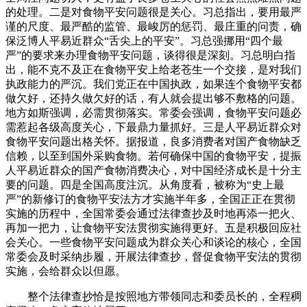
的处理。二是对食物平安问题很是关心。习总指出，要用最严
谨的尺度、最严酷的监管、最峻厉的惩罚、最庄重的问责，确
保泛博人平易近群众“舌尖上的平安”。习总强挪用“四个最
严”的要求来办理食物平安问题，谈得很是深刻。习总明白指
出，能不克不及正在食物平安上给老苍生一个交接，是对我们
执政能力的严沉。我们党正在中国执政，如果连个食物平安都
做欠好，还持久做欠好的话，有人就会提出够不敷格的问题。
地方如斯强调，必需贯彻落实。常委会强调，食物平安问题必
需惹起各级高度关心，下最鼎力量抓好。三是人平易近群众对
食物平安问题出格关怀。据报道，良多消费者对国产食物缺乏
信赖，以至到国外采购食物。若何确保中国的食物平安，提振
人平易近群众的国产食物消费决心，对中国经济成长是十分主
要的问题。四是全国高度注沉。从角度看，被称为“史上最
严”的新修订的食物平安法方才实施半年多，全国正正在贯彻
实施的历程中，全国常委会通过法律查抄及时地再添一把火、
再加一把力，让食物平安法贯彻实施得更好。五是积极回应社
会关心。一些食物平安问题成为群众关心和谈论的核心，全国
常委会及时采纳步履，开展法律查抄，督促食物平安法的贯彻
实施，会给群众以但愿。
整个法律查抄恰是按照地方带领同志和委员长的，全程稠