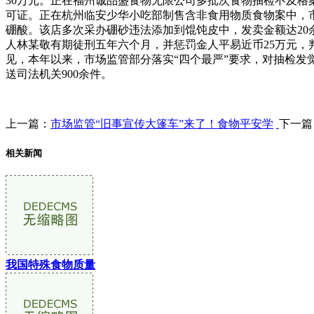
30万元。正在福州诚品盛食物无限公司多批次食物抽检不及
可证。正在杭州临安少华小吃部制售含非食用物质食物案中，
硼酸。该店多次采办硼砂违法添加到馄饨皮中，发卖金额达2
人林某敬有期徒刑五年六个月，并惩罚金人平易近币25万元，
见，本年以来，市场监管部分落实“四个最严”要求，对抽检发
送司法机关900余件。
上一篇：
市场监管“旧事宣传大篷车”来了！食物平安学
下一篇
相关新闻
我国特殊食物质量