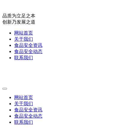
品质为立足之本
创新乃发展之道
网站首页
关于我们
食品安全资讯
食品安全动态
联系我们
网站首页
关于我们
食品安全资讯
食品安全动态
联系我们