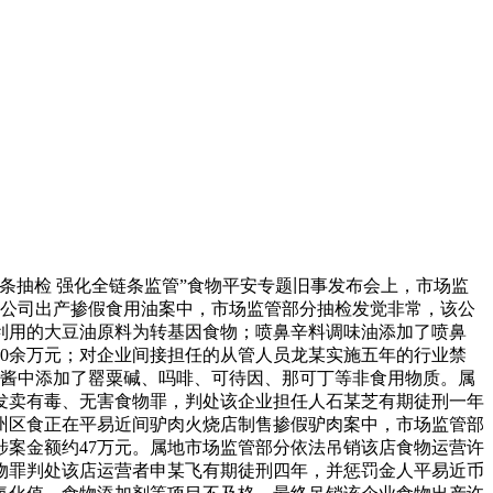
抽检 强化全链条监管”食物平安专题旧事发布会上，市场监
限公司出产掺假食用油案中，市场监管部分抽检发觉非常，该公
利用的大豆油原料为转基因食物；喷鼻辛料调味油添加了喷鼻
00余万元；对企业间接担任的从管人员龙某实施五年的行业禁
苏酱中添加了罂粟碱、吗啡、可待因、那可丁等非食用物质。属
发卖有毒、无害食物罪，判处该企业担任人石某芝有期徒刑一年
州区食正在平易近间驴肉火烧店制售掺假驴肉案中，市场监管部
案金额约47万元。属地市场监管部分依法吊销该店食物运营许
物罪判处该店运营者申某飞有期徒刑四年，并惩罚金人平易近币