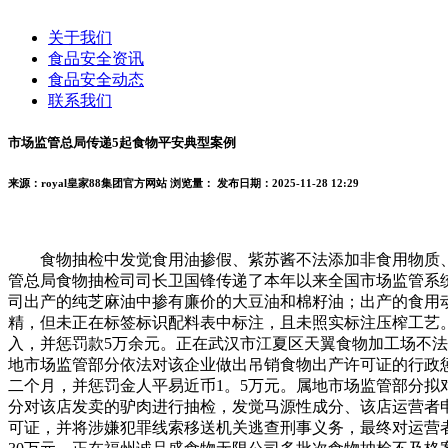
关于我们
食品安全资讯
食品安全动态
联系我们
市场监管总局传递5起食物平安典型案例
来源：royal皇家88集团官方网站
浏览量：
发布日期：2025-11-28 12:29
食物抽检中发觉食用油掺假、紫苏酱不法添加非食用物质、以
管总局食物抽检司司长卫国锋传递了本年以来全国市场监管系
司出产的纯芝麻油中掺有廉价的大豆油和棉籽油；出产的食用
精，但未正在标签标识配料表中标注，且未照实标注压榨工艺。
入，并惩罚款5万余元。正在武汉市江夏区天翼食物加工场不
地市场监管部分依法对该企业做出吊销食物出产许可证的行政
二个月，并惩罚金人平易近币1。5万元。属地市场监管部分
分对该店发卖的驴肉进行抽检，发觉马源性成分、该店运营者
可证，并将涉嫌犯罪线索移送机关逃查刑事义务，最终对运营