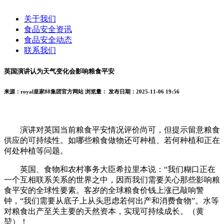
关于我们
食品安全资讯
食品安全动态
联系我们
英国演讲认为天气变化会影响粮食平安
来源：royal皇家88集团官方网站
浏览量：
发布日期：2025-11-06 19:56
演讲对英国当前粮食平安情况评价尚可，但提示留意粮食
供应的可持续性。如哪些粮食做物还可种植、若何种植和正在
何处种植等问题。
英国、食物和农村事务大臣希拉里本说：“我们糊口正在
一个互相联系关系的世界之中，因而我们需要关心那些影响粮
食平安的全球性要素。客岁的全球粮食价钱上涨已敲响警
钟，“我们需要从底子上从头思虑若何出产和消费食物”。水等
对粮食出产至关主要的天然资本，实现可持续成长。（黄
堃）！