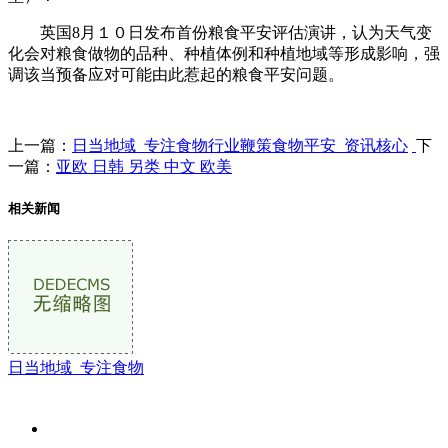
英国8月１０日发布首份粮食平安评估演讲，认为天气变
化会对粮食做物的品种、种植体例和种植地域等形成影响，强
调该当预备应对可能由此惹起的粮食平安问题。
上一篇：
日当地域_专注食物行业鞭策食物平安_资讯核心
下
一篇：
亚欧 日韩 另类 中文 欧美
相关新闻
日当地域_专注食物
关于我们