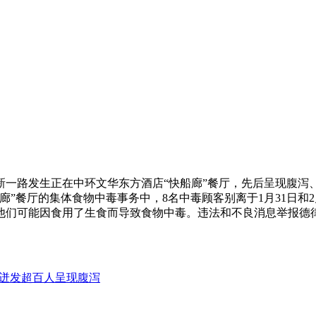
路发生正在中环文华东方酒店“快船廊”餐厅，先后呈现腹泻、
廊”餐厅的集体食物中毒事务中，8名中毒顾客别离于1月31日和
们可能因食用了生食而导致食物中毒。违法和不良消息举报德律风（
迸发超百人呈现腹泻