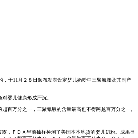
，于11月２８日颁布发表设定婴儿奶粉中三聚氰胺及其副产
会对婴儿健康形成严沉。
越百万分之一，三聚氰酸的含量最高也不得跨越百万分之一。
披露，ＦＤＡ早前抽样检测了美国本本地货的婴儿奶粉。成果显