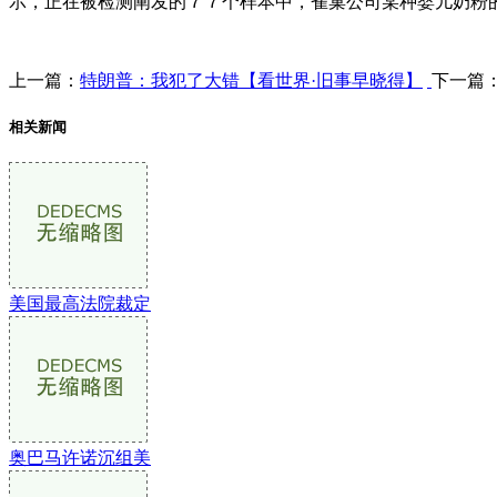
示，正在被检测阐发的７７个样本中，雀巢公司某种婴儿奶粉
上一篇：
特朗普：我犯了大错【看世界·旧事早晓得】
下一篇
相关新闻
美国最高法院裁定
奥巴马许诺沉组美