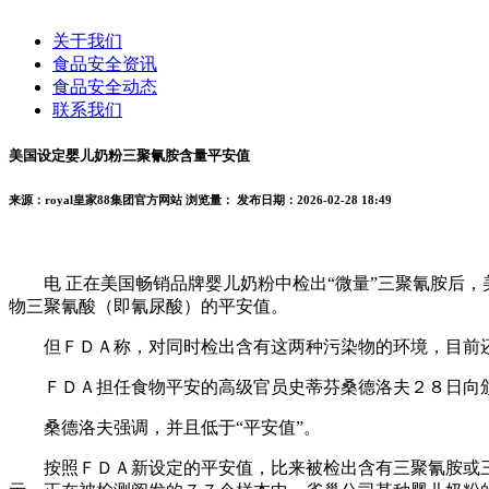
关于我们
食品安全资讯
食品安全动态
联系我们
美国设定婴儿奶粉三聚氰胺含量平安值
来源：royal皇家88集团官方网站
浏览量：
发布日期：2026-02-28 18:49
电 正在美国畅销品牌婴儿奶粉中检出“微量”三聚氰胺后，
物三聚氰酸（即氰尿酸）的平安值。
但ＦＤＡ称，对同时检出含有这两种污染物的环境，目前还
ＦＤＡ担任食物平安的高级官员史蒂芬桑德洛夫２８日向颁
桑德洛夫强调，并且低于“平安值”。
按照ＦＤＡ新设定的平安值，比来被检出含有三聚氰胺或三聚