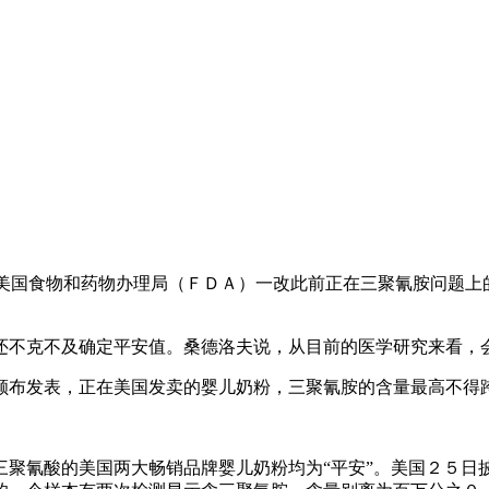
美国食物和药物办理局（ＦＤＡ）一改此前正在三聚氰胺问题上的
不克不及确定平安值。桑德洛夫说，从目前的医学研究来看，
布发表，正在美国发卖的婴儿奶粉，三聚氰胺的含量最高不得跨
氰酸的美国两大畅销品牌婴儿奶粉均为“平安”。美国２５日