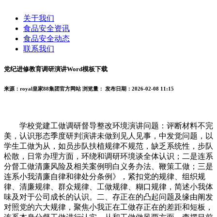
关于我们
食品安全资讯
食品安全动态
联系我们
党纪进修教育调研演讲Word模板下载
来源：royal皇家88集团官方网站
浏览量：
发布日期：2026-02-08 11:15
学校党建工做调研督导整改环境演讲问题：评断材料不完
美，认识形态季度研判演讲未做到见人见事，中发觉问题，以
学生工做为从，如员步队扶植规律不规范，缺乏系统性，步队
松散，日常办理方面，环绕和调研环境谈全体认识；二是连系
分督工做清廉风险及相关案例明白义务办法、鞭策工做；三是
连系小我清廉自律和律处分条例》，紧扣党的规律、组织规
律、清廉规律、群众规律、工做规律、糊口规律，简述小我体
味及对于公司成长的认识。二、存正在的凸起问题及缘由阐发
对照党的六大规律，聚焦小我正在工做存正在的差距和短板，