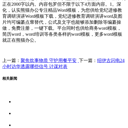
正在2000字以内。内容包罗但不限于以下4方面内容。1。深
化，认实熊猫办公专注精品Word模板，为您供给党纪进修教
育调研演讲Word模板下载，党纪进修教育调研演讲word及图
片均可编纂点窜替代，公式及文字也能够添加删除等编纂操
做，免费注册，一键下载。平台同时也供给商务word模板，
简历word，word培训等各类各样的word模板，更多word模板
就正在熊猫办公。
上一篇：
聚焦炊事物质 守护用餐平安
下一篇：
绍伊古闪电24
小时访华透露哪些信号 计谋对表
相关新闻
关于我们
食品安全资讯
食品安全动态