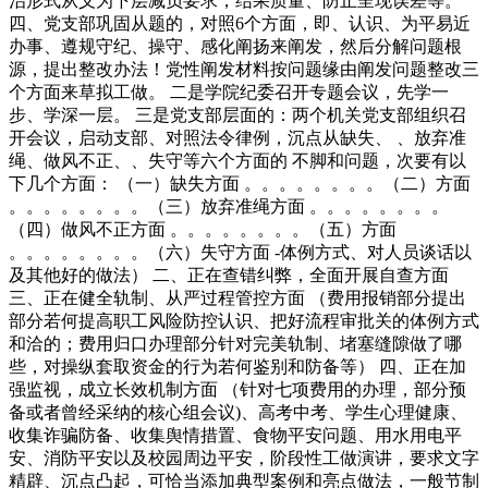
治形式从义为下层减负要求，结果质量、防止呈现误差等。
四、党支部巩固从题的，对照6个方面，即、认识、为平易近
办事、遵规守纪、操守、感化阐扬来阐发，然后分解问题根
源，提出整改办法！党性阐发材料按问题缘由阐发问题整改三
个方面来草拟工做。 二是学院纪委召开专题会议，先学一
步、学深一层。 三是党支部层面的：两个机关党支部组织召
开会议，启动支部、对照法令律例，沉点从缺失、 、放弃准
绳、做风不正、、失守等六个方面的 不脚和问题，次要有以
下几个方面： （一）缺失方面 。。。。。。。。（二）方面
。。。。。。。。（三）放弃准绳方面 。。。。。。。。
（四）做风不正方面 。。。。。。。。（五）方面
。。。。。。。。（六）失守方面 -体例方式、对人员谈话以
及其他好的做法） 二、正在查错纠弊，全面开展自查方面
三、正在健全轨制、从严过程管控方面 （费用报销部分提出
部分若何提高职工风险防控认识、把好流程审批关的体例方式
和洽的；费用归口办理部分针对完美轨制、堵塞缝隙做了哪
些，对操纵套取资金的行为若何鉴别和防备等） 四、正在加
强监视，成立长效机制方面 （针对七项费用的办理，部分预
备或者曾经采纳的核心组会议)、高考中考、学生心理健康、
收集诈骗防备、收集舆情措置、食物平安问题、用水用电平
安、消防平安以及校园周边平安，阶段性工做演讲，要求文字
精辟、沉点凸起，可恰当添加典型案例和亮点做法，一般节制