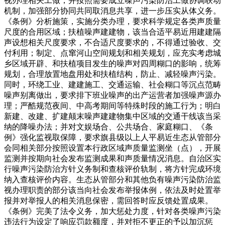
视办理相关工做，并按照需要成立噪声污染防治工做协调联动
机制，加强部分协同共同取消息共享，进一步压实从体义务。
《条例》分析施策，实施分类办理，要求科学规定各类声质量
尺度的合用区域；扶植噪声建建物，该当合适平易近用建建隔
声设想相关尺度要求，不合适尺度要求的，不得通过验收、交
付利用；制定、点窜河山空间规划和相关规划，应充实考虑城
乡区域开辟、和扶植项目发生的噪声对四周糊口的影响，统筹
规划，合理放置地盘用处和扶植结构，防止、减轻噪声污染。
同时，环绕工业、建建施工、交通运输、社会糊口等沉点范畴
噪声别离做出，要求排下班业噪声的出产运营者加强噪声源办
理；严酷规范夜间、中高考期间等特殊时段的施工行为；明白
新建、改建、扩建颠末噪声建建物集中区域的交通干线该当采
纳的降噪办法；并对文娱场合、公共场合、家庭糊口、《条
例》强化监视取保障，要求旗县级以上人平易近生态从管部分
会同相关部分按照设置本行政区域声质量监测坐（点），开展
监测并按期向社会发布监测成果和声质量情况消息。自治区实
行噪声污染防治方针义务制和查核评价轨制，将方针完成环境
纳入查核评价内容。生态从管部分和其他负有噪声污染防治监
视办理职责的部分该当向社会发布举报体例，依法及时处置举
报并对举报人的相关消息保密，需回答时应反馈处置成果。
《条例》完美了法令义务，加大惩处力度，针对各类噪声污染
违法行为设定了响应罚款额度，并对拒不更正的予以加沉惩