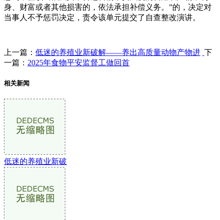
身、财富或者其他损害的，依法承担补偿义务。”的，决定对
当事人不予惩罚决定，责令该单元提交了自查整改演讲。
上一篇：
低迷的养殖业新破解——养出高质量动物产物进
下
一篇：
2025年食物平安监督工做回首
相关新闻
低迷的养殖业新破