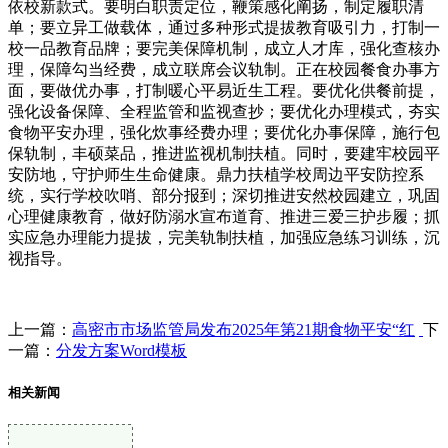
依校新款式。要明白职责定位，鞭策感化阐扬，制定履职清
单；要立异工做载体，通过多种形式提拔教育吸引力，打制一
校一品教育品牌；要完美保障机制，成立人才库，强化查核办
理，保障勾当经费，成立联席会议轨制。正在校园餐食办事方
面，要做优办事，打制暖心平易近生工程。要优化供餐前提，
强化设备保障、全程监管和监视查抄；要优化办理模式，夯实
食物平安办理，强化炊事经费办理；要优化办事保障，施行包
保轨制，丰硕菜品，推进监视机制扶植。同时，要建牢校园平
安防地，守护师生生命健康。鼎力扶植学校周边平安防控系
统，实行学校吹哨、部分报到；深切推进安然校园建立，巩固
心理健康教育，做好防溺水宣布道育、推进三爱三护步履；抓
实应急办理能力提拔，完美轨制扶植，加强应急练习训练，沉
视指导。
上一篇：
高密市市场监管局发布2025年第21期食物平安“红
下
一篇：
分发方案Word模板
相关新闻