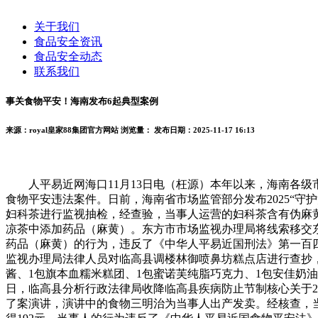
关于我们
食品安全资讯
食品安全动态
联系我们
事关食物平安！海南发布6起典型案例
来源：royal皇家88集团官方网站
浏览量：
发布日期：2025-11-17 16:13
人平易近网海口11月13日电（枉源）本年以来，海南各级市
食物平安违法案件。日前，海南省市场监管部分发布2025“守
妇科茶进行监视抽检，经查验，当事人运营的妇科茶含有伪麻黄碱
凉茶中添加药品（麻黄）。东方市市场监视办理局将线索移交东
药品（麻黄）的行为，违反了《中华人平易近国刑法》第一百四
监视办理局法律人员对临高县调楼林御喷鼻坊糕点店进行查抄
酱、1包旗本血糯米糕团、1包蜜诺芙纯脂巧克力、1包安佳奶油
日，临高县分析行政法律局收降临高县疾病防止节制核心关于2
了案演讲，演讲中的食物三明治为当事人出产发卖。经核查，当