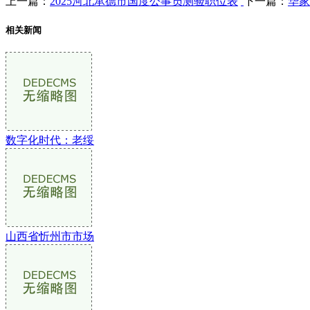
上一篇：
2025河北承德市国度公事员测验职位表
下一篇：
华家
相关新闻
数字化时代：老绥
山西省忻州市市场