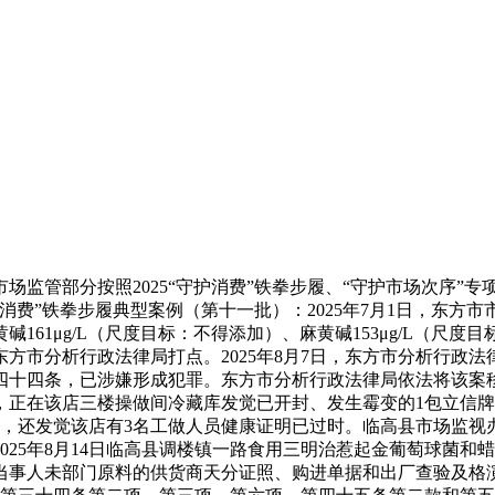
场监管部分按照2025“守护消费”铁拳步履、“守护市场次序”
护消费”铁拳步履典型案例（第十一批）：2025年7月1日，东
161μg/L（尺度目标：不得添加）、麻黄碱153μg/L（尺
方市分析行政法律局打点。2025年8月7日，东方市分析行政
十四条，已涉嫌形成犯罪。东方市分析行政法律局依法将该案移送
，正在该店三楼操做间冷藏库发觉已开封、发生霉变的1包立信牌
，还发觉该店有3名工做人员健康证明已过时。临高县市场监视办理
025年8月14日临高县调楼镇一路食用三明治惹起金葡萄球菌
事人未部门原料的供货商天分证照、购进单据和出厂查验及格演讲