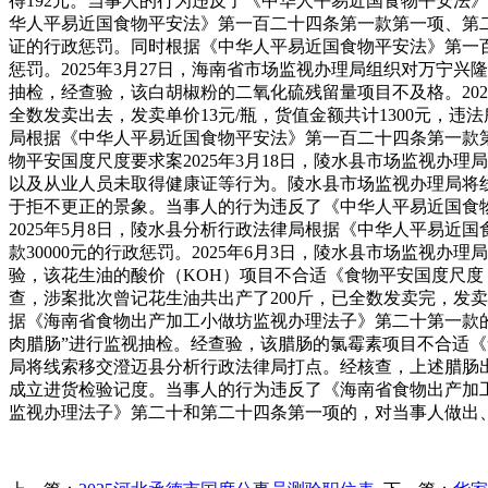
得192元。当事人的行为违反了《中华人平易近国食物平安法》
华人平易近国食物平安法》第一百二十四条第一款第一项、第二项
证的行政惩罚。同时根据《中华人平易近国食物平安法》第一
惩罚。2025年3月27日，海南省市场监视办理局组织对万宁兴
抽检，经查验，该白胡椒粉的二氧化硫残留量项目不及格。2025
全数发卖出去，发卖单价13元/瓶，货值金额共计1300元，违
局根据《中华人平易近国食物平安法》第一百二十四条第一款第
物平安国度尺度要求案2025年3月18日，陵水县市场监视办理
以及从业人员未取得健康证等行为。陵水县市场监视办理局将线
于拒不更正的景象。当事人的行为违反了《中华人平易近国食
2025年5月8日，陵水县分析行政法律局根据《中华人平易
款30000元的行政惩罚。2025年6月3日，陵水县市场监视
验，该花生油的酸价（KOH）项目不合适《食物平安国度尺度 动
查，涉案批次曾记花生油共出产了200斤，已全数发卖完，发
据《海南省食物出产加工小做坊监视办理法子》第二十第一款的，
肉腊肠”进行监视抽检。经查验，该腊肠的氯霉素项目不合适
局将线索移交澄迈县分析行政法律局打点。经核查，上述腊肠出产
成立进货检验记度。当事人的行为违反了《海南省食物出产加工
监视办理法子》第二十和第二十四条第一项的，对当事人做出、