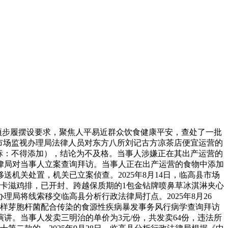
专项步履摆设要求，聚焦人平易近群众饮食健康平安，查处了一批
方市市场监视办理局法律人员对东方八所刘记古方凉茶店便宜运营的
度目标：不得添加），结论为不及格。当事人涉嫌正在其出产运营的
法律局对当事人立案查询拜访。当事人正在出产运营的食物中添加
机关处置，机关已立案侦查。2025年8月14日，临高县市场
卡滋鸡排，已开封、跨越保质期的1包金钻牌喷鼻草冰淇淋夹心
局将线索移交临高县分析行政法律局打点。2025年8月26
和蜡样芽胞杆菌配合传染的食源性疾病暴发事务风行病学查询拜访
。当事人发卖三明治的单价为3元/份，共发卖64份，违法所