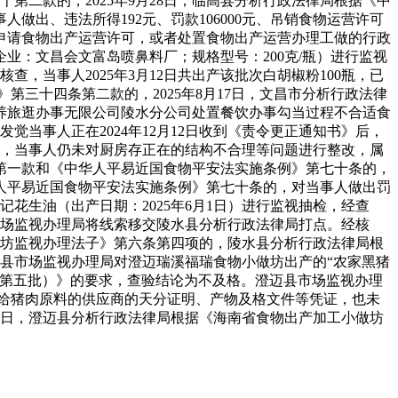
第二款的，2025年9月28日，临高县分析行政法律局根据《中
出、违法所得192元、罚款106000元、吊销食物运营许可
申请食物出产运营许可，或者处置食物出产运营办理工做的行政
产企业：文昌会文富岛喷鼻料厂；规格型号：200克/瓶）进行监视
，当事人2025年3月12日共出产该批次白胡椒粉100瓶，已
》第三十四条第二款的，2025年8月17日，文昌市分析行政法律
康养旅逛办事无限公司陵水分公司处置餐饮办事勾当过程不合适食
觉当事人正在2024年12月12日收到《责令更正通知书》后，
7日，当事人仍未对厨房存正在的结构不合理等问题进行整改，属
第一款和《中华人平易近国食物平安法实施条例》第七十条的，
华人平易近国食物平安法实施条例》第七十条的，对当事人做出罚
记花生油（出产日期：2025年6月1日）进行监视抽检，经查
水县市场监视办理局将线索移交陵水县分析行政法律局打点。经核
小做坊监视办理法子》第六条第四项的，陵水县分析行政法律局根
澄迈县市场监视办理局对澄迈瑞溪福瑞食物小做坊出产的“农家黑猪
（第五批）》的要求，查验结论为不及格。澄迈县市场监视办理
法供给猪肉原料的供应商的天分证明、产物及格文件等凭证，也未
11日，澄迈县分析行政法律局根据《海南省食物出产加工小做坊