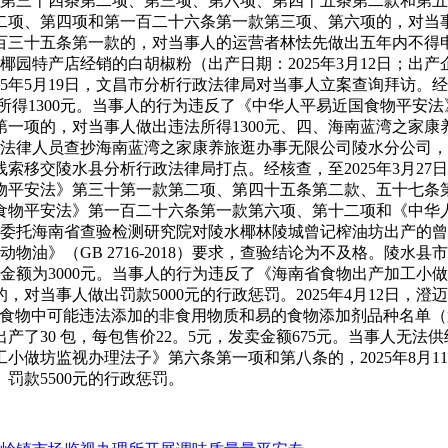
第三十四条第二项、第三项、第六项、第四十五条第二款和第五十
、第四项和第一百二十六条第一款第三项、第六项的，对当事人做
百三十五条第一款的，对当事人的运营者林怯先做出五年内不得
隆椰园特产店经销的白胡椒粉（出产日期：2025年3月12日；出
年5月19日，文昌市分析行政法律局对当事人立案查询拜访。经核查
法所得1300元。当事人的行为违反了《中华人平易近国食物平安法
一项的，对当事人做出违法所得1300元、四、海南蓝湾之家
局法律人员查抄海南蓝湾之家康养旅逛办事无限公司陵水分公司，发
索移交陵水县分析行政法律局打点。经核查，至2025年3月2
物平安法》第三十第一款第二项、第四十五条第二款、五十七条
近国食物平安法》第一百二十六条第一款第六项、第十二项和《中
办理局委托海南省查验检测研究院对陵水椰林陵城曾记榨油坊出产的曾
物油》（GB 2716-2018）要求，查验结论为不及格。陵
卖金额为3000元。当事人的行为违反了《海南省食物出产加工
对当事人做出罚款5000元的行政惩罚。2025年4月12日，
《食物中可能违法添加的非食用物质和易的食物添加剂品种名单
了30 包，每包售价22。5元，发卖金额675元。当事人无
小做坊监视办理法子》第六条第一项和第八条的，2025年8月
罚款5500元的行政惩罚。