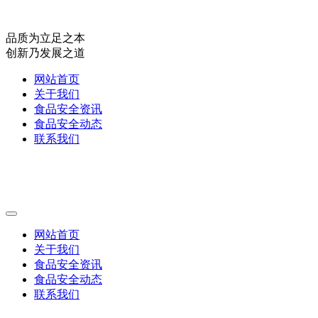
品质为立足之本
创新乃发展之道
网站首页
关于我们
食品安全资讯
食品安全动态
联系我们
网站首页
关于我们
食品安全资讯
食品安全动态
联系我们