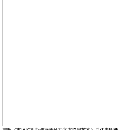
按照《市场监视办理行政惩罚文书格局范本》总体申明要