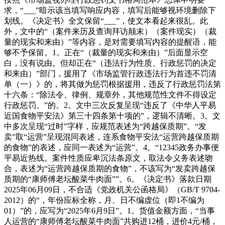
求，“___”暗示该当填写响应内容，填写后能够视环境删除下
划线。《决定书》全文保留“___”，使文本看起来很乱。此
外，文中的“（案件来历及查询拜访颠末）（案件现实）（裁
量的现实和来由）”等内容，是对需要填写内容的提醒语，能
够不予保留。1。正在“（裁量的现实和来由）”后面显示空
白，没有说由。但却正在“（违法行为性质、行政惩罚的决定
和来由）”部门，援用了《市场监管行政违法行为首违不罚清
单（一）》的，将其做为惩罚根据援用，违反了行政惩罚法第
十六条：“除法令、律例、规章外，其他规范性文件不得设定
行政惩罚。”的。2。文中三次反复呈现“违反了《中华人平易
近国食物平安法》第三十四条第十项的”，逻辑不清晰。3。文
中多次呈现“过时”字样，应规范表述为“跨越保质期”。“发
卖”取“运营”呈现混同表述，连系食物平安法“运营跨越保质期
的食物”的表述，应同一表述为“运营”。4。“12345政务办事便
平易近热线。案件性质应卑沉法条原文，取法令义务表述吻
合，表述为“运营跨越保质期的食物”，不该写为“发卖跨越保
质期的“康师傅老坛酸菜牛肉面””。6。《决定书》落款日期
2025年06月09日，不合适《党政机关公函格局》（GB/T 9704-
2012）的“，年份应标全称，月、日不编虚位（即1不编为
01）”的，应写为“2025年6月9日”。1。货值金额方面，“当事
人运营的“康师傅老坛酸菜牛肉面”共购进12桶，进价4元/桶，