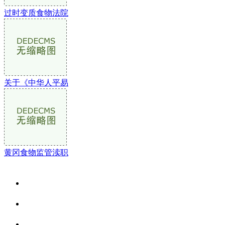
过时变质食物法院
关于《中华人平易
黄冈食物监管渎职
关于我们
食品安全资讯
食品安全动态