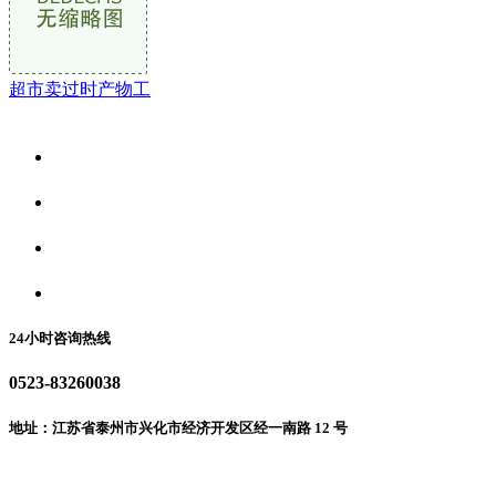
超市卖过时产物工
关于我们
食品安全资讯
食品安全动态
联系我们
24小时咨询热线
0523-83260038
地址：江苏省泰州市兴化市经济开发区经一南路 12 号