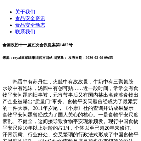
关于我们
食品安全资讯
食品安全动态
联系我们
全国政协十一届五次会议提案第1482号
来源：royal皇家88集团官方网站
浏览量：
发布日期：2026-03-09 09:55
鸭蛋中有苏丹红，火腿中有敌敌畏，牛奶中有三聚氰胺，
水饺中有泡沫，汤圆中有创可贴……近一段时间，常常会有食
物平安问题的旧事被，元宵节事后又有国内某出名速冻食物出
产企业被爆出“质量门”事务。食物平安问题曾经成为了最紧要
的一件大事。2011年岁尾，《小康》社的查询拜访成果显示，
食物平安问题曾经成为了国人关心的核心。一是食物平安尺度
紊乱、不健全，这间接导致食物平安现象频发。现行中国食物
平安尺度10年以上标龄的占1/4，个体以至已超20年未修订。
汗青沉疴、行业好处、交叉繁琐的行政法式形成了中国食物平