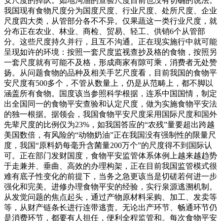
安尺度的掉队。如地沟油的查验尺度目前也没有切确的说法。
我国现有食物尺度分为国度尺度、行业尺度、处所尺度、企业
尺度四大类，从管部分各不不异。仅果蔬这一类行业尺度，就
分布正在农业、林业、商检、贸易、轻工、供销6个从管部
分。这些尺度持久并行，且互不沟通。正在现实施行中就可能
呈现如许的环境：按照一套尺度监视查抄及格的食物，按照另
一套尺度就有可能不及格，形成商家有隙可乘，消费者无处赞
扬。从问题食物的品种及相关手艺尺度看，目前我国的食物平
安尺度有500多个，不管从数量上，仍是从范畴上，都不脚以
涵盖所有食物。国度该当参照科学根据，连系中国国情，制定
出全国同一的食物平安查验和认定尺度，做为实施食物平安法
的独一根据。据领会，我国食物平安尺度采用国际尺度和国外
先辈尺度的比例仅为23%，如我国答应的“农残”量要超出跨越
美国数倍，有风险的“动物奶油”正在我国没有强制性的限量尺
度，我国“原料奶每毫升含菌量200万个”的尺度得不到国际认
可。正在部门发财国度，食物平安监管体系体例上越来越趋势
于走兼并、垂曲、高效的办理构架，正在目前我国监管模式很
难有底子性变化的前提下，当务之急更该当是切磋若何进一步
强化和完美。进修办理食物平安的经验，实行泉源逃溯机制。
从发觉问题的焦点起头，通过产物原材料采购、加工、发卖等
等，从财产链条长进行连带逃责。无论出产环节、畅通环节仍
是消费环节，都要有人担任，便利全程监管和。每次食物平安