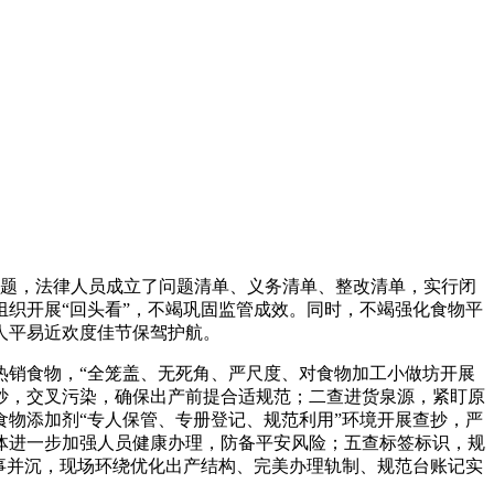
问题，法律人员成立了问题清单、义务清单、整改清单，实行闭
织开展“回头看”，不竭巩固监管成效。同时，不竭强化食物平
人平易近欢度佳节保驾护航。
销食物，“全笼盖、无死角、严尺度、对食物加工小做坊开展
抄，交叉污染，确保出产前提合适规范；二查进货泉源，紧盯原
物添加剂“专人保管、专册登记、规范利用”环境开展查抄，严
体进一步加强人员健康办理，防备平安风险；五查标签标识，规
事并沉，现场环绕优化出产结构、完美办理轨制、规范台账记实