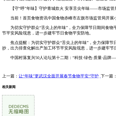
【守“呼”年味】守护青城炊火 安享舌尖年味——市场监管
当前！首页食物资讯中国食物赤峰市左旗市场监管局开展小
为切实守护群众“舌尖上的年味”，全力保障节日期间食物平
节平安风险现患，进一步建牢节日食物平安防地。
焦点提醒：为切实守护群众“舌尖上的年味”，全力保障节日
抄，出力排查化解出产加工环节平安风险现患，进一步建牢节
中国村落复兴50人论坛第十二期：“科技·绿色·质量·品牌
上一篇：
让“年味”更武汉全面开展春节食物平安“守护
下一篇
相关新闻