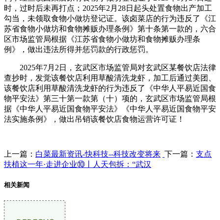
时，过时后未再打点；2025年2月28日起头处置食物出产加工
勾当，未领取食物小做坊登记证。该卤菜店的行为违反了《江
苏省食物小做坊和食物摊贩办理条例》第十条第一款的，六合
区市场监管局根据《江苏省食物小做坊和食物摊贩办理条
例》，做出违法所得并惩罚款的行政惩罚。
2025年7月2日，玄武区市场监管局对玄武区某餐饮店法律
查抄时，发觉该餐饮店利用草酸清洗龙虾，加工后通过美团、
该餐饮店利用草酸清洗龙虾的行为违反了《中华人平易近国食
物平安法》第三十第一款第（十）项的，玄武区市场监管局根
据《中华人平易近国食物平安法》《中华人平易近国食物平安
法实施条例》，做出吊销该餐饮店食物运营许可证！
上一篇：
白菜最新资讯-快科技--科技改变将来
下一篇：
支点
扶植这一年·走进企业⑩丨人天包拆：“武汉
相关新闻