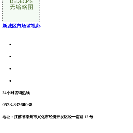
新城区市场监视办
关于我们
食品安全资讯
食品安全动态
联系我们
24小时咨询热线
0523-83260038
地址：江苏省泰州市兴化市经济开发区经一南路 12 号