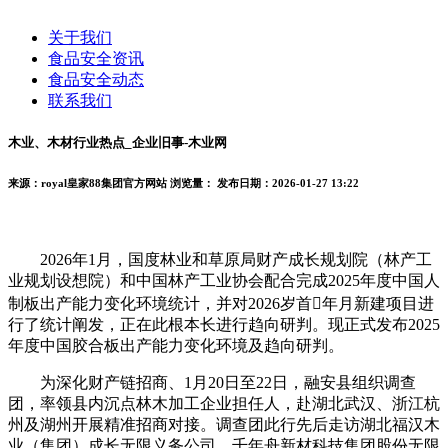
关于我们
食品安全资讯
食品安全动态
联系我们
木业、木材行业热点_企业旧事-木业网
来源：royal皇家88集团官方网站
浏览量：
发布日期：2026-01-27 13:22
2026年1月，国度林业和草原局财产成长规划院（林产工
业规划设想院）和中国林产工业协会配合完成2025年度中国人
制板出产能力变化环境统计，并对2026岁首年月新建项目进
行了统计阐发，正在此根本长进行趋向研判。现正式发布2025
年度中国胶合板出产能力变化环境及趋向研判。
为深化财产链招商、1月20日至22日，融安县组织调查
团，率领县内沉点林木加工企业担任人，赴湖北武汉、浙江杭
州及湖州开展精准招商对接。调查团此行先后走访湖北福汉木
业（集团）成长无限义务公司、千年舟新材科技集团股份无限